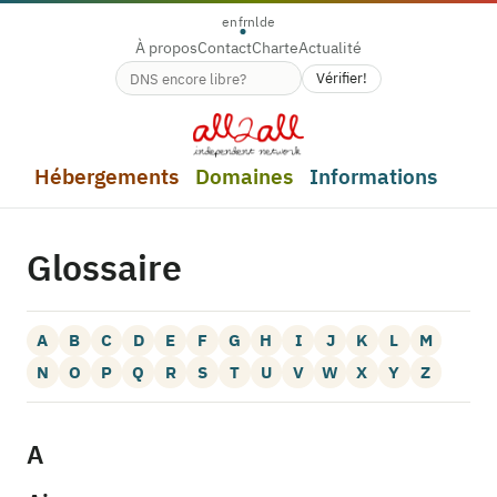
en
fr
nl
de
À propos
Contact
Charte
Actualité
Vérifier!
Disponibilité du nom de domaine
Hébergements
Domaines
Informations
Glossaire
A
B
C
D
E
F
G
H
I
J
K
L
M
N
O
P
Q
R
S
T
U
V
W
X
Y
Z
A