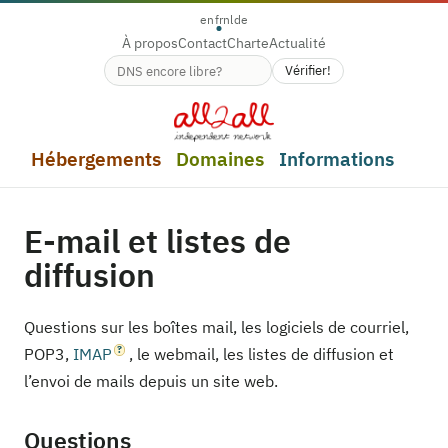
en
fr
nl
de
À propos
Contact
Charte
Actualité
Vérifier!
Disponibilité du nom de domaine
Hébergements
Domaines
Informations
E-mail et listes de
diffusion
Questions sur les boîtes mail, les logiciels de courriel,
POP3,
IMAP
, le webmail, les listes de diffusion et
l’envoi de mails depuis un site web.
Questions