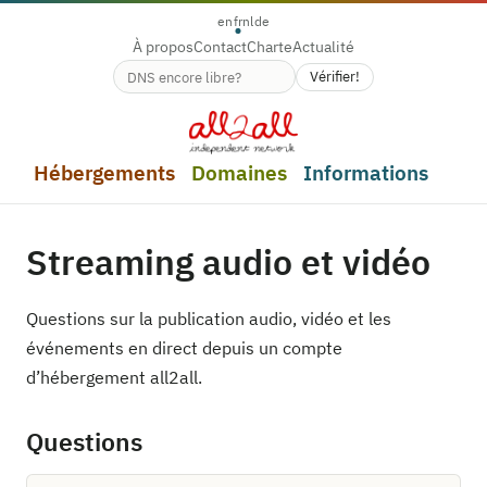
en
fr
nl
de
À propos
Contact
Charte
Actualité
Vérifier!
Disponibilité du nom de domaine
Hébergements
Domaines
Informations
Streaming audio et vidéo
Questions sur la publication audio, vidéo et les
événements en direct depuis un compte
d’hébergement all2all.
Questions